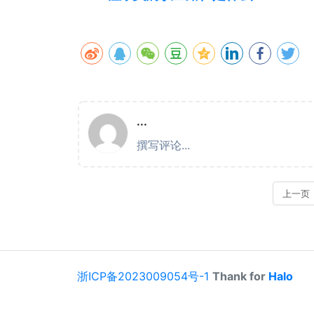
浙ICP备2023009054号-1
Thank for
Halo