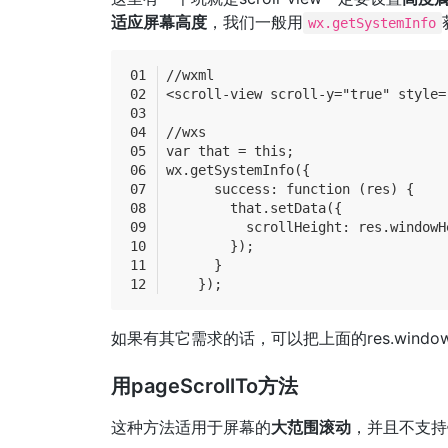
适应屏幕高度
，我们一般用
wx.getSystemInfo
//wxml
<scroll-view scroll-y="true" style=
//wxs
var that = this;
wx.getSystemInfo({
      success: function (res) {
        that.setData({
          scrollHeight: res.windowH
        });
      }
    });
如果有其它需求的话，可以把上面的res.window
用pageScrollTo方法
这种方法适用于屏幕的
大范围滚动
，并且不支持