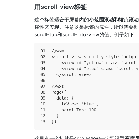
用scroll-view标签
这个标签适合于屏幕内的
小范围滚动和锚点滚动
属性来实现。注意这是标签内属性，所以需要动
scroll-top和scroll-into-view的值。例子如下：
//wxml
<scroll-view scroll-y style="height
    <view id="yellow" class="scroll
    <view id="blue" class="scroll-v
  </scroll-view>
//wxs
Page({
  data: {
    toView: 'blue',
    scrollTop: 100
  }
})
这里有一个坑就是scroll-view一定要设置
高度