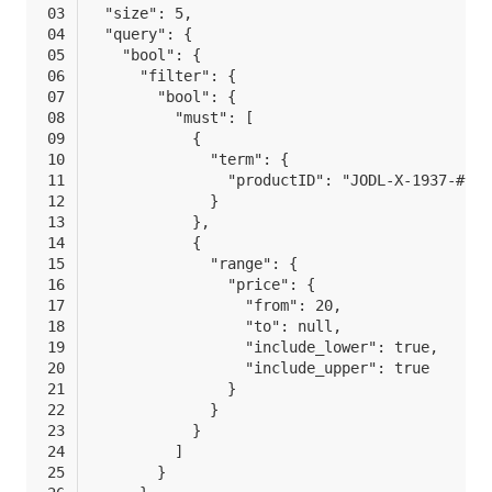
  "size": 5,
  "query": {
    "bool": {
      "filter": {
        "bool": {
          "must": [
            {
              "term": {
                "productID": "JODL-X-1937-#pV7
              }
            },
            {
              "range": {
                "price": {
                  "from": 20,
                  "to": null,
                  "include_lower": true,
                  "include_upper": true
                }
              }
            }
          ]
        }