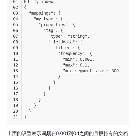
PUT my_index
{
  "mappings": {
    "my_type": {
      "properties": {
        "tag": {
          "type": "string",
          "fielddata": {
            "filter": {
              "frequency": {
                "min": 0.001,
                "max": 0.1,
                "min_segment_size": 500
              }
            }
          }
        }
      }
    }
  }
}
上面的设置表示词频在0.001到0.1之间的且段持有的文档