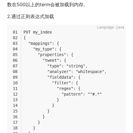
数在500以上的term会被加载到内存。
2.通过正则表达式加载
PUT my_index
{
  "mappings": {
    "my_type": {
      "properties": {
        "tweet": {
          "type": "string",
          "analyzer": "whitespace",
          "fielddata": {
            "filter": {
              "regex": {
                "pattern": "^#.*"
              }
            }
          }
        }
      }
    }