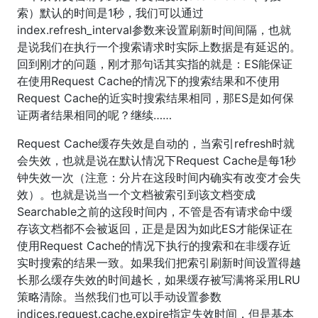
索）默认的时间是1秒，我们可以通过
index.refresh_interval参数来设置刷新时间间隔，也就
是说我们在执行一个搜索请求时实际上数据是有延迟的。
回到刚才的问题，刚才那句话其实指的就是：ES能保证
在使用Request Cache的情况下的搜索结果和不使用
Request Cache的近实时搜索结果相同，那ES是如何保
证两者结果相同的呢？继续……
Request Cache缓存失效是自动的，当索引refresh时就
会失效，也就是说在默认情况下Request Cache是每1秒
钟失效一次（注意：分片在这段时间内确实有改变才会失
效）。也就是说当一个文档被索引到该文档变成
Searchable之前的这段时间内，不管是否有请求命中缓
存该文档都不会被返回，正是是因为如此ES才能保证在
使用Request Cache的情况下执行的搜索和在非缓存近
实时搜索的结果一致。如果我们把索引刷新时间设置得越
长那么缓存失效的时间越长，如果缓存被写满将采用LRU
策略清除。当然我们也可以手动设置参数
indices.request.cache.expire指定失效时间，但是基本